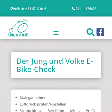
Hoffeldstr 55-57, D’dorf
0211 – 376077
Der Jung und Volke E-
Bike-Check
Dialogannahme
Luftdruck prüfen/einstellen
Sichtprüfung Bereifung (Alter, Profil,