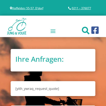
Hoffeldstr 55-57, D’dorf
0211 – 376077
Ihre Anfragen:
[yith_ywraq_request_quote]