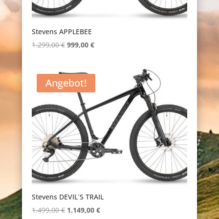
Stevens APPLEBEE
Ursprünglicher
Aktueller
1.299,00
€
999,00
€
Preis
Preis
war:
ist:
Angebot!
1.299,00 €
999,00 €.
Stevens DEVIL´S TRAIL
Ursprünglicher
Aktueller
1.499,00
€
1.149,00
€