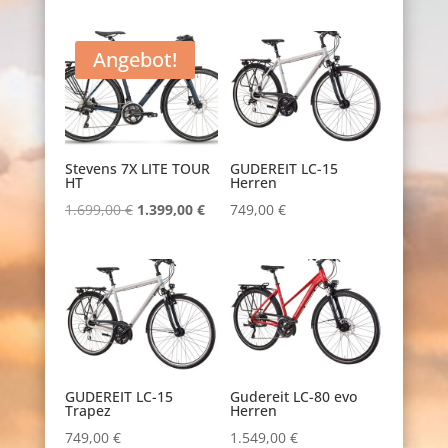
Preis
Preis
war:
ist:
Angebot!
1.299,00 €
1.099,00 €.
Stevens 7X LITE TOUR
GUDEREIT LC-15
HT
Herren
Ursprünglicher
Aktueller
1.699,00
€
1.399,00
€
749,00
€
Preis
Preis
war:
ist:
1.699,00 €
1.399,00 €.
GUDEREIT LC-15
Gudereit LC-80 evo
Trapez
Herren
749,00
€
1.549,00
€