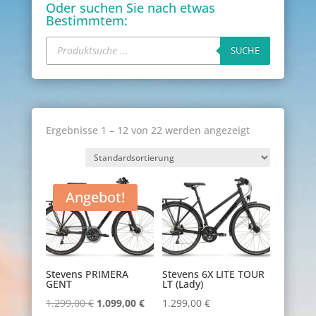
Oder suchen Sie nach etwas
Bestimmtem:
Products
search
SUCHE
Ergebnisse 1 – 12 von 22 werden angezeigt
Angebot!
Stevens PRIMERA
Stevens 6X LITE TOUR
GENT
LT (Lady)
Ursprünglicher
Aktueller
1.299,00
€
1.099,00
€
1.299,00
€