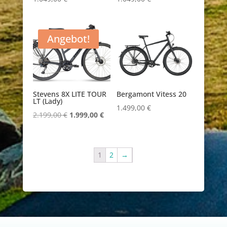
Angebot!
Stevens 8X LITE TOUR
Bergamont Vitess 20
LT (Lady)
1.499,00
€
Ursprünglicher
Aktueller
2.199,00
€
1.999,00
€
Preis
Preis
war:
ist:
2.199,00 €
1.999,00 €.
1
2
→