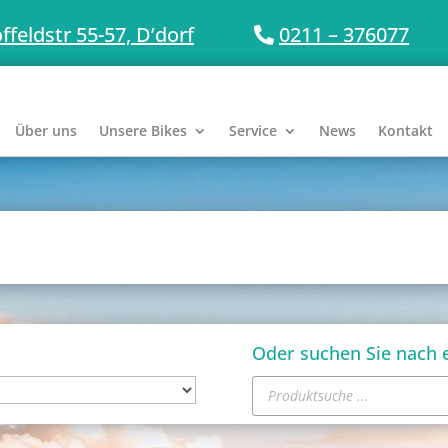
ffeldstr 55-57, D’dorf
0211 – 376077
Über uns
Unsere Bikes
Service
News
Kontakt
:
Oder suchen Sie nach
Products
search