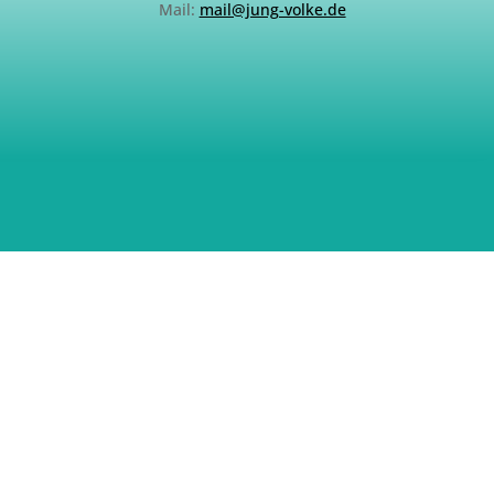
Mail:
mail@jung-volke.de